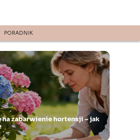
PORADNIK
a zabarwienie hortensji – jak
?