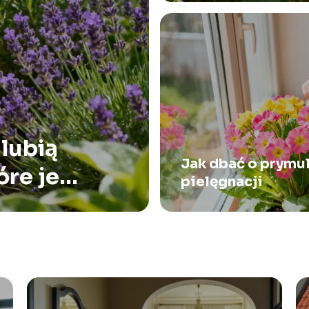
lubią
Jak dbać o prymu
óre je
pielęgnacji