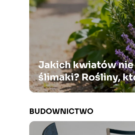
Jakich kwiatów nie 
ślimaki? Rośliny, kt
odstraszają
BUDOWNICTWO