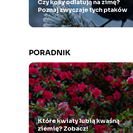
Czy kosy odlatują na zimę?
Poznaj zwyczaje tych ptaków
PORADNIK
Które kwiaty lubią kwaśną
ziemię? Zobacz!