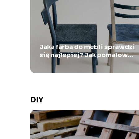
Jaka farba do mebli sprawdzi
się najlepiej? Jak pomalować
meble?
DIY