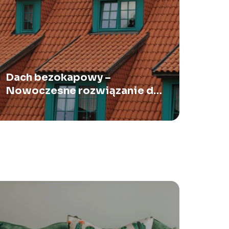
Dach bezokapowy –
Nowoczesne rozwiązanie dla
funkcjonalnej i estetycznej
dachówki