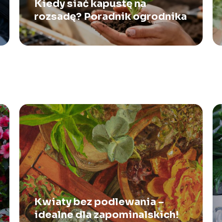
Kiedy siać kapustę na
rozsadę? Poradnik ogrodnika
Kwiaty bez podlewania –
idealne dla zapominalskich!