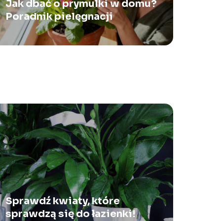
Jak dbać o prymulki w domu?
Poradnik pielęgnacji
Sprawdź kwiaty, które
sprawdzą się do łazienki!