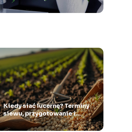
Kiedy siać lucernę? Terminy
siewu, przygotowanie i
pielęgnacja