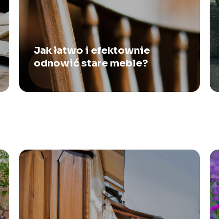
Jak łatwo i efektownie
odnowić stare meble?