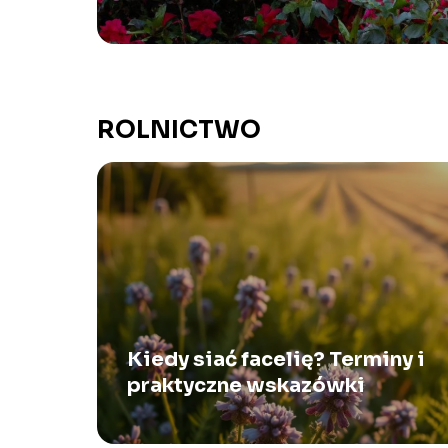
ROLNICTWO
Kiedy siać facelię? Terminy i
praktyczne wskazówki