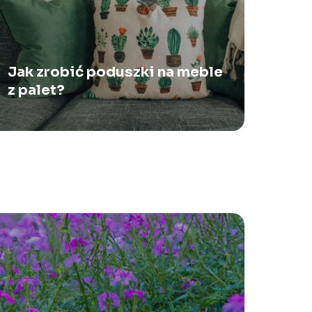
Jak zrobić poduszki na meble
z palet?