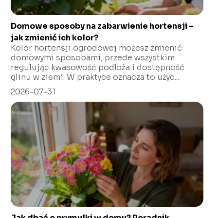
Domowe sposoby na zabarwienie hortensji –
jak zmienić ich kolor?
Kolor hortensji ogrodowej możesz zmienić
domowymi sposobami, przede wszystkim
regulując kwasowość podłoża i dostępność
glinu w ziemi. W praktyce oznacza to użyc...
2026-07-31
Jak dbać o prymulki w domu? Poradnik