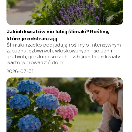
Jakich kwiatów nie lubią ślimaki? Rośliny,
które je odstraszają
Ślimaki rzadko podjadają rośliny o intensywnym
zapachu, sztywnych, włoskowanych liściach i
grubych, gorzkich sokach – właśnie takie kwiaty
warto wprowadzić do o...
2026-07-31