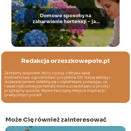
Domowe sposoby na
zabarwienie hortensji – jak
zmienić ich kolor?
Redakcja orzeszkowepole.pl
Jesteśmy zespołem, który z pasją odkrywa świat
budownictwa, ogrodnictwa i projektów DIY. Naszą wiedzą i
doświadczeniem dzielimy się z czytelnikami, pokazując, że
nawet najtrudniejsze tematy można przedstawić w prosty i
przystępny sposób. Razem tworzymy miejsce inspiracji i
praktycznych porad!
Może Cię również zainteresować