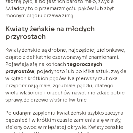
zaczną pylć, albo jest ich bardzo mało, zwykle
świadczy to o przemarznięciu pąków lub zbyt
mocnym cięciu drzewa zimą.
Kwiaty żeńskie na młodych
przyrostach
Kwiaty żeńskie są drobne, najczęściej zielonkawe,
często z delikatnie czerwonawymi znamionami.
Pojawiają się na końcach
tegorocznych
przyrostów
, pojedynczo lub po kilka sztuk, zwykle
w kątach krótkich pędów. Na pierwszy rzut oka
przypominają małe, zgrubiałe pączki, dlatego
wielu właścicieli orzechów nawet nie zdaje sobie
sprawy, że drzewo właśnie kwitnie.
Po udanym zapyleniu kwiat żeński szybko zaczyna
pęcznieć i w krótkim czasie zamienia się w mały,
zielony owoc w mięsistej okrywie. Kwiaty żeńskie