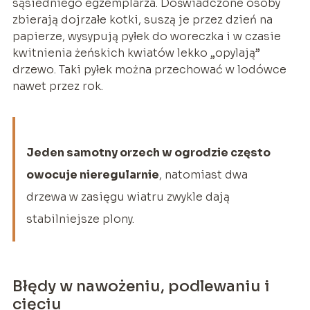
sąsiedniego egzemplarza. Doświadczone osoby
zbierają dojrzałe kotki, suszą je przez dzień na
papierze, wysypują pyłek do woreczka i w czasie
kwitnienia żeńskich kwiatów lekko „opylają”
drzewo. Taki pyłek można przechować w lodówce
nawet przez rok.
Jeden samotny orzech w ogrodzie często
owocuje nieregularnie
, natomiast dwa
drzewa w zasięgu wiatru zwykle dają
stabilniejsze plony.
Błędy w nawożeniu, podlewaniu i
cięciu