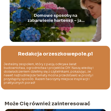
Domowe sposoby na
zabarwienie hortensji – jak
zmienić ich kolor?
Redakcja orzeszkowepole.pl
Jesteśmy zespołem, który z pasją odkrywa świat
budownictwa, ogrodnictwa i projektów DIY. Naszą wiedzą i
doświadczeniem dzielimy się z czytelnikami, pokazując, że
nawet najtrudniejsze tematy można przedstawić w prosty i
przystępny sposób. Razem tworzymy miejsce inspiracji i
praktycznych porad!
Może Cię również zainteresować