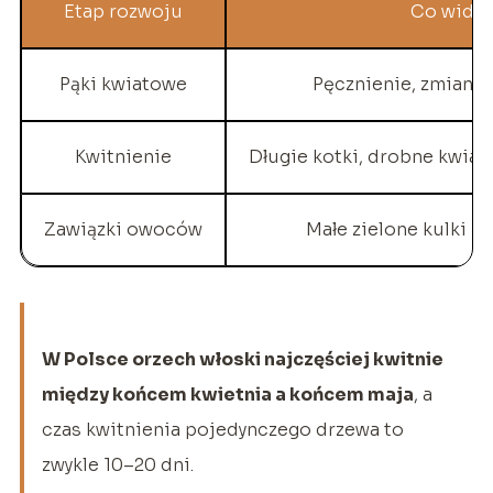
Etap rozwoju
Co widzi
Pąki kwiatowe
Pęcznienie, zmiana 
Kwitnienie
Długie kotki, drobne kwia
Zawiązki owoców
Małe zielone kulki n
W Polsce orzech włoski najczęściej kwitnie
między końcem kwietnia a końcem maja
, a
czas kwitnienia pojedynczego drzewa to
zwykle 10–20 dni.