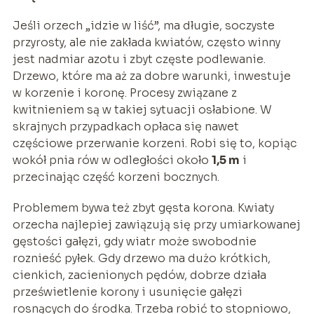
Jeśli orzech „idzie w liść”, ma długie, soczyste
przyrosty, ale nie zakłada kwiatów, często winny
jest nadmiar azotu i zbyt częste podlewanie.
Drzewo, które ma aż za dobre warunki, inwestuje
w korzenie i koronę. Procesy związane z
kwitnieniem są w takiej sytuacji osłabione. W
skrajnych przypadkach opłaca się nawet
częściowe przerwanie korzeni. Robi się to, kopiąc
wokół pnia rów w odległości około
1,5 m
i
przecinając część korzeni bocznych.
Problemem bywa też zbyt gęsta korona. Kwiaty
orzecha najlepiej zawiązują się przy umiarkowanej
gęstości gałęzi, gdy wiatr może swobodnie
roznieść pyłek. Gdy drzewo ma dużo krótkich,
cienkich, zacienionych pędów, dobrze działa
prześwietlenie korony i usunięcie gałęzi
rosnących do środka. Trzeba robić to stopniowo,