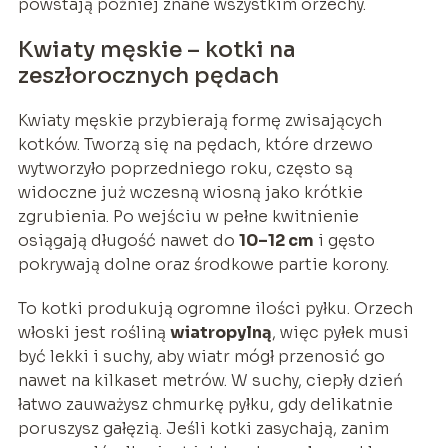
powstają później znane wszystkim orzechy.
Kwiaty męskie – kotki na
zeszłorocznych pędach
Kwiaty męskie przybierają formę zwisających
kotków. Tworzą się na pędach, które drzewo
wytworzyło poprzedniego roku, często są
widoczne już wczesną wiosną jako krótkie
zgrubienia. Po wejściu w pełne kwitnienie
osiągają długość nawet do
10–12 cm
i gęsto
pokrywają dolne oraz środkowe partie korony.
To kotki produkują ogromne ilości pyłku. Orzech
włoski jest rośliną
wiatropylną
, więc pyłek musi
być lekki i suchy, aby wiatr mógł przenosić go
nawet na kilkaset metrów. W suchy, ciepły dzień
łatwo zauważysz chmurkę pyłku, gdy delikatnie
poruszysz gałęzią. Jeśli kotki zasychają, zanim