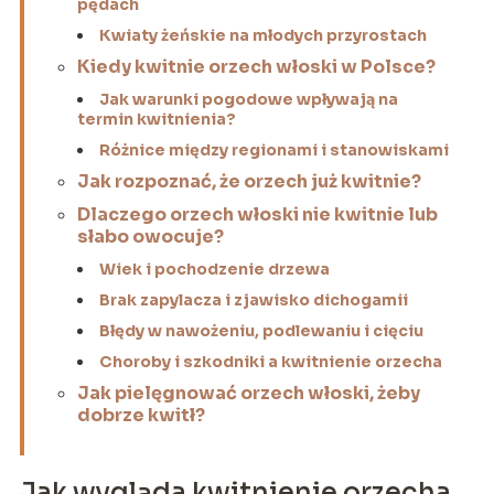
pędach
Kwiaty żeńskie na młodych przyrostach
Kiedy kwitnie orzech włoski w Polsce?
Jak warunki pogodowe wpływają na
termin kwitnienia?
Różnice między regionami i stanowiskami
Jak rozpoznać, że orzech już kwitnie?
Dlaczego orzech włoski nie kwitnie lub
słabo owocuje?
Wiek i pochodzenie drzewa
Brak zapylacza i zjawisko dichogamii
Błędy w nawożeniu, podlewaniu i cięciu
Choroby i szkodniki a kwitnienie orzecha
Jak pielęgnować orzech włoski, żeby
dobrze kwitł?
Jak wygląda kwitnienie orzecha