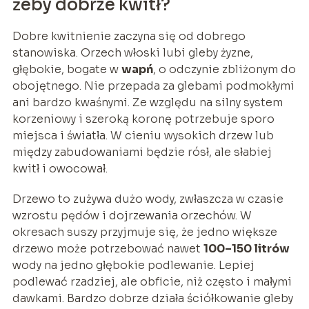
żeby dobrze kwitł?
Dobre kwitnienie zaczyna się od dobrego
stanowiska. Orzech włoski lubi gleby żyzne,
głębokie, bogate w
wapń
, o odczynie zbliżonym do
obojętnego. Nie przepada za glebami podmokłymi
ani bardzo kwaśnymi. Ze względu na silny system
korzeniowy i szeroką koronę potrzebuje sporo
miejsca i światła. W cieniu wysokich drzew lub
między zabudowaniami będzie rósł, ale słabiej
kwitł i owocował.
Drzewo to zużywa dużo wody, zwłaszcza w czasie
wzrostu pędów i dojrzewania orzechów. W
okresach suszy przyjmuje się, że jedno większe
drzewo może potrzebować nawet
100–150 litrów
wody na jedno głębokie podlewanie. Lepiej
podlewać rzadziej, ale obficie, niż często i małymi
dawkami. Bardzo dobrze działa ściółkowanie gleby