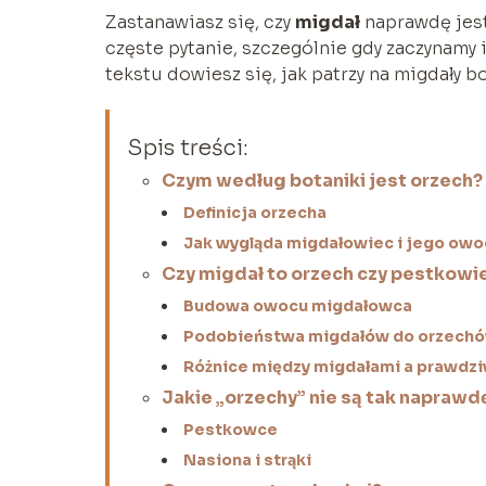
Zastanawiasz się, czy
migdał
naprawdę jest
częste pytanie, szczególnie gdy zaczynamy
tekstu dowiesz się, jak patrzy na migdały b
Spis treści:
Czym według botaniki jest orzech?
Definicja orzecha
Jak wygląda migdałowiec i jego ow
Czy migdał to orzech czy pestkowi
Budowa owocu migdałowca
Podobieństwa migdałów do orzech
Różnice między migdałami a prawdz
Jakie „orzechy” nie są tak napraw
Pestkowce
Nasiona i strąki