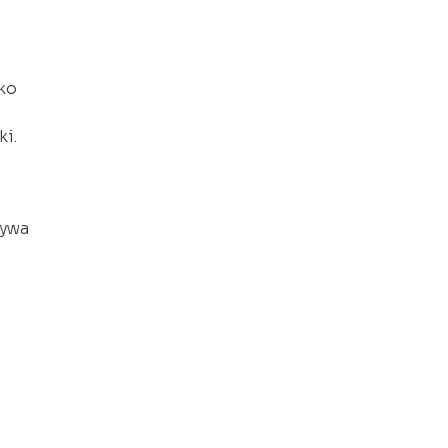
ako
ki.
ływa