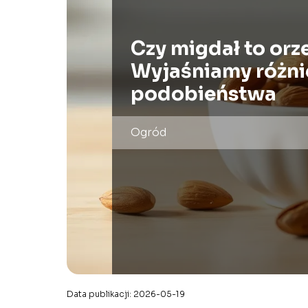
Czy migdał to orz
Wyjaśniamy różnic
podobieństwa
Ogród
Data publikacji: 2026-05-19