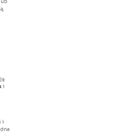
lub
ą,
ją
k
i
 i
adna