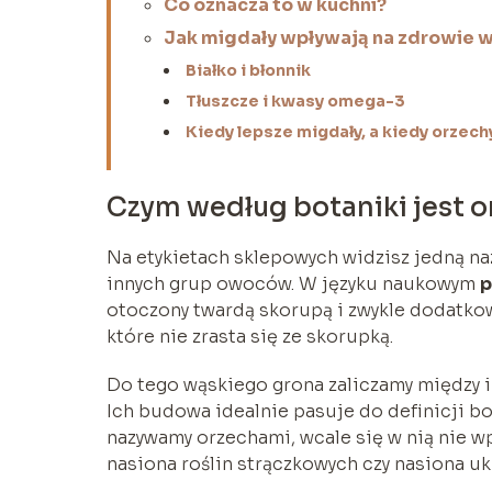
Co oznacza to w kuchni?
Jak migdały wpływają na zdrowie w
Białko i błonnik
Tłuszcze i kwasy omega-3
Kiedy lepsze migdały, a kiedy orzech
Czym według botaniki jest o
Na etykietach sklepowych widzisz jedną naz
innych grup owoców. W języku naukowym
p
otoczony twardą skorupą i zwykle dodatkow
które nie zrasta się ze skorupką.
Do tego wąskiego grona zaliczamy między 
Ich budowa idealnie pasuje do definicji b
nazywamy orzechami, wcale się w nią nie wp
nasiona roślin strączkowych czy nasiona u