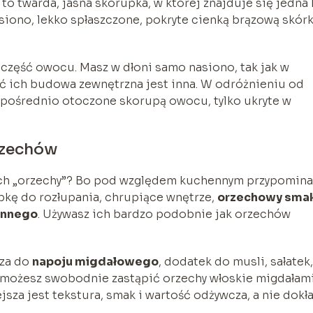
to twarda, jasna skorupka, w której znajduje się jedna 
siono, lekko spłaszczone, pokryte cienką brązową skórk
 część owocu. Masz w dłoni samo nasiono, tak jak w
oć ich budowa zewnętrzna jest inna. W odróżnieniu od
zpośrednio otoczone skorupą owocu, tylko ukryte w
rzechów
ach „orzechy”? Bo pod względem kuchennym przypomina
upkę do rozłupania, chrupiące wnętrze,
orzechowy sma
linnego
. Używasz ich bardzo podobnie jak orzechów
aza do
napoju migdałowego
, dodatek do musli, sałatek,
 możesz swobodnie zastąpić orzechy włoskie migdałami
sza jest tekstura, smak i wartość odżywcza, a nie dokł