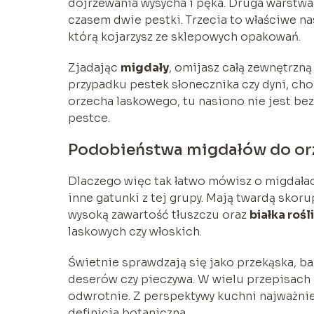
dojrzewania wysycha i pęka. Druga warstwa 
czasem dwie pestki. Trzecia to właściwe na
którą kojarzysz ze sklepowych opakowań.
Zjadając
migdały
, omijasz całą zewnętrzną
przypadku pestek słonecznika czy dyni, ch
orzecha laskowego, tu nasiono nie jest be
pestce.
Podobieństwa migdałów do o
Dlaczego więc tak łatwo mówisz o migdał
inne gatunki z tej grupy. Mają twardą skor
wysoką zawartość tłuszczu oraz
białka roś
laskowych czy włoskich.
Świetnie sprawdzają się jako przekąska, b
deserów czy pieczywa. W wielu przepisach
odwrotnie. Z perspektywy kuchni najważniej
definicja botaniczna.