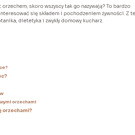
 orzechem, skoro wszyscy tak go nazywają? To bardzo
 interesować się składem i pochodzeniem żywności. Z t
otanika, dietetyka i zwykły domowy kucharz.
oce?
ec?
ów
iwymi orzechami
dę orzechami?