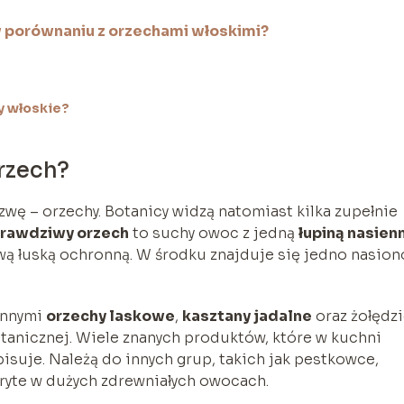
 porównaniu z orzechami włoskimi?
y włoskie?
rzech?
wę – orzechy. Botanicy widzą natomiast kilka zupełnie
rawdziwy orzech
to suchy owoc z jedną
łupiną nasien
ą łuską ochronną. W środku znajduje się jedno nasion
innymi
orzechy laskowe
,
kasztany jadalne
oraz żołędzi
otanicznej. Wiele znanych produktów, które w kuchni
isuje. Należą do innych grup, takich jak pestkowce,
kryte w dużych zdrewniałych owocach.