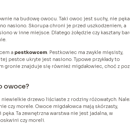
ównie na budowę owocu. Taki owoc jest suchy, nie pęka
no nasiono. Skorupa chroni je przed uszkodzeniem, a
nasiono w inne miejsce. Dlatego żołędzie czy kasztany ba
ie.
ocem a
pestkowcem
. Pestkowiec ma zwykle mięsisty,
tej pestce ukryte jest nasiono. Typowe przykłady to
ym gronie znajduje się również migdałowiec, choć z po
go owoce?
 niewielkie drzewo liściaste z rodziny różowatych. Nale
nie czy morele. Owoce migdałowca mają skórzasty,
i pęka. Ta zewnętrzna warstwa nie jest jadalna, w
oskwini czy moreli.