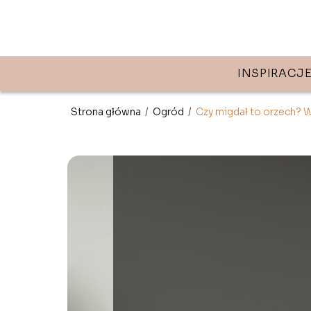
INSPIRACJ
Strona główna
/
Ogród
/
Czy migdał to orzech? 