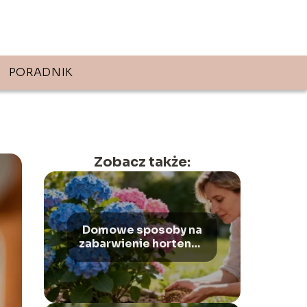
PORADNIK
Zobacz także:
Domowe sposoby na
zabarwienie hortensji
– jak zmienić ich
kolor?