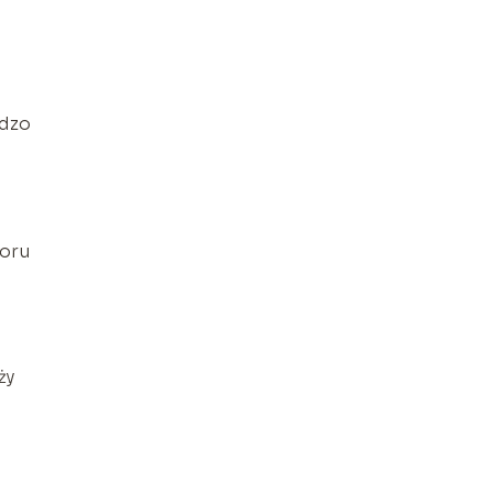
rdzo
zoru
ży