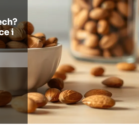
ech?
e i