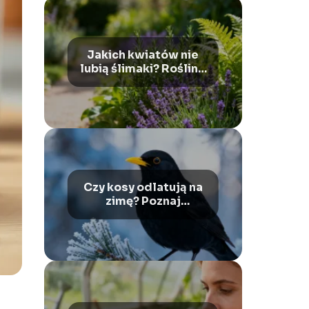
Jakich kwiatów nie
lubią ślimaki? Rośliny,
które je odstraszają
Czy kosy odlatują na
zimę? Poznaj
zwyczaje tych
ptaków