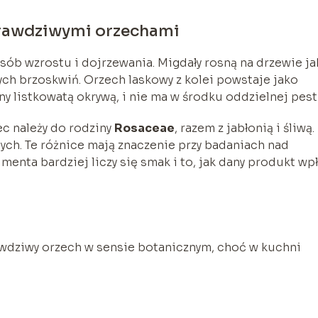
prawdziwymi orzechami
osób wzrostu i dojrzewania. Migdały rosną na drzewie j
 brzoskwiń. Orzech laskowy z kolei powstaje jako
y listkowatą okrywą, i nie ma w środku oddzielnej pest
iec należy do rodziny
Rosaceae
, razem z jabłonią i śliwą.
ych. Te różnice mają znaczenie przy badaniach nad
menta bardziej liczy się smak i to, jak dany produkt wp
rawdziwy orzech w sensie botanicznym, choć w kuchni