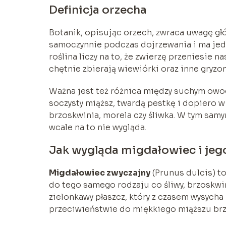
Definicja orzecha
Botanik, opisując orzech, zwraca uwagę gł
samoczynnie podczas dojrzewania i ma jed
roślina liczy na to, że zwierzę przeniesie 
chętnie zbierają wiewiórki oraz inne gryzon
Ważna jest też różnica między suchym ow
soczysty miąższ, twardą pestkę i dopiero w 
brzoskwinia, morela czy śliwka. W tym sam
wcale na to nie wygląda.
Jak wygląda migdałowiec i je
Migdałowiec zwyczajny
(Prunus dulcis) to
do tego samego rodzaju co śliwy, brzoskwi
zielonkawy płaszcz, który z czasem wysycha 
przeciwieństwie do miękkiego miąższu brz