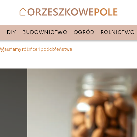
E
DIY
BUDOWNICTWO
OGRÓD
ROLNICTWO
Wyjaśniamy różnice i podobieństwa