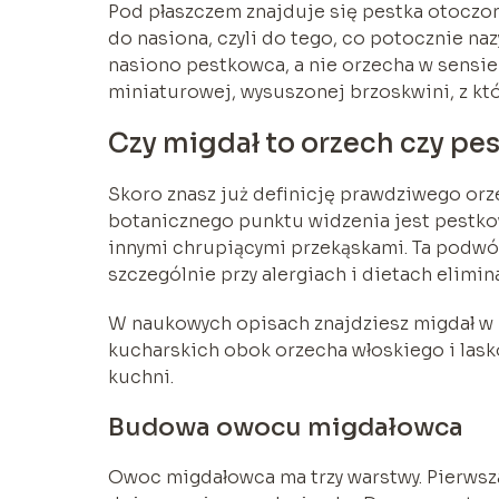
Pod płaszczem znajduje się pestka otoczon
do nasiona, czyli do tego, co potocznie n
nasiono pestkowca, a nie orzecha w sensie
miniaturowej, wysuszonej brzoskwini, z kt
Czy migdał to orzech czy pe
Skoro znasz już definicję prawdziwego orze
botanicznego punktu widzenia jest pestkow
innymi chrupiącymi przekąskami. Ta podwój
szczególnie przy alergiach i dietach elimin
W naukowych opisach znajdziesz migdał w
kucharskich obok orzecha włoskiego i lasko
kuchni.
Budowa owocu migdałowca
Owoc migdałowca ma trzy warstwy. Pierwsza